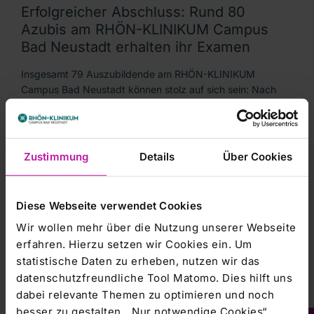
Erfolgreicher Abschluss: Rund 80
Azubis am RHÖN-KLINIKUM Campus
Bad Neustadt erhalten ihr Examen
Insgesamt 79 Auszubildende am RHÖN-KLINIKUM
Campus Bad Neustadt können stolz auf sich sein: Nach
drei- bzw. einjähriger Ausbildungszeit haben sie ihren
Abschluss in den verschiedensten Gesundheitsberufen
gemacht. Sie…
Zustimmung
Details
Über Cookies
RHÖN-KLINIKUM Campus Bad Neustadt |
26.07.2024
Diese Webseite verwendet Cookies
Morbus Parkinson: Gelungene
Wir wollen mehr über die Nutzung unserer Webseite
Infoveranstaltung für Selbsthilfegruppe
erfahren. Hierzu setzen wir Cookies ein. Um
Parkinson-Selbsthilfegruppe Bad Neustadt des
statistische Daten zu erheben, nutzen wir das
Caritasverbands für den Landkreis Bad Neustadt zu
datenschutzfreundliche Tool Matomo. Dies hilft uns
Besuch in der Klinik für Neurologie am RHÖN-KLINIKUM
dabei relevante Themen zu optimieren und noch
Campus Bad Neustadt Morbus Parkinson ist eine langsam
besser zu gestalten. „Nur notwendige Cookies“