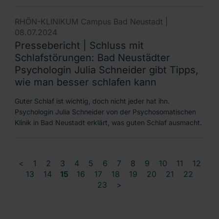
RHÖN-KLINIKUM Campus Bad Neustadt |
08.07.2024
Pressebericht | Schluss mit
Schlafstörungen: Bad Neustädter
Psychologin Julia Schneider gibt Tipps,
wie man besser schlafen kann
Guter Schlaf ist wichtig, doch nicht jeder hat ihn.
Psychologin Julia Schneider von der Psychosomatischen
Klinik in Bad Neustadt erklärt, was guten Schlaf ausmacht.
<
1
2
3
4
5
6
7
8
9
10
11
12
13
14
15
16
17
18
19
20
21
22
23
>