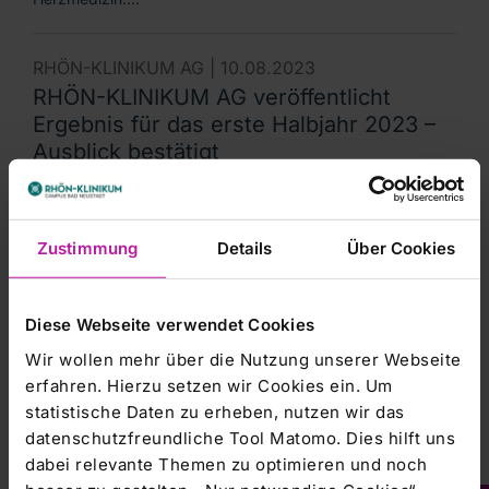
RHÖN-KLINIKUM AG |
10.08.2023
RHÖN-KLINIKUM AG veröffentlicht
Ergebnis für das erste Halbjahr 2023 –
Ausblick bestätigt
Die RHÖN-KLINIKUM AG hat das erste Halbjahr 2023 mit
einem Umsatzplus von 2,4 Prozent auf 728,2 Mio. Euro
(2022: 711,2 Mio. Euro) abgeschlossen. Von Januar bis
Zustimmung
Details
Über Cookies
Juni 2023 wurden in den Kliniken und Medizinischen…
Diese Webseite verwendet Cookies
RHÖN-KLINIKUM Campus Bad Neustadt |
07.08.2023
Wir wollen mehr über die Nutzung unserer Webseite
erfahren. Hierzu setzen wir Cookies ein. Um
Exzellente Behandlung für Patienten mit
statistische Daten zu erheben, nutzen wir das
Vorhofflimmern
datenschutzfreundliche Tool Matomo. Dies hilft uns
Klinik für Kardiologie II am RHÖN-KLINIKUM Campus Bad
dabei relevante Themen zu optimieren und noch
Neustadt erneut als „Vorhofflimmer-Zentrum“ von der