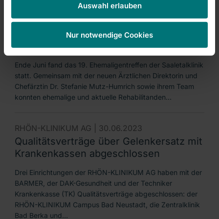
Auswahl erlauben
Saaletalklinik feiert 19.
Ehemaligentreffen – erstmals mit der
neuen Ärztlichen Direktorin und
Nur notwendige Cookies
Chefärztin Dr. Stefanie Mutz-Humrich
Ende Juni fand das 19. Ehemaligentreffen der Saaletalklinik
statt. Gemeinsam mit der neuen Ärztlichen Direktorin und
Chefärztin Dr. Stefanie Mutz-Humrich sowie ihrem Team
konnten ehemalige und aktuelle Rehabilitanden…
RHÖN-KLINIKUM AG |
30.06.2023
Qualitätsverträge über Gelenkersatz mit
Krankenkassen abgeschlossen
Drei Einrichtungen der RHÖN-KLINIKUM AG haben mit der
BARMER, der DAK-Gesundheit und der Techniker
Krankenkasse (TK) Qualitätsverträge abgeschlossen: der
RHÖN-KLINIKUM Campus Bad Neustadt, die Zentralklinik
Bad Berka und…