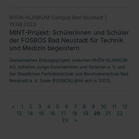
RHÖN-KLINIKUM Campus Bad Neustadt |
19.06.2023
MINT-Projekt: Schülerinnen und Schüler
der FOSBOS Bad Neustadt für Technik
und Medizin begeistern
Gemeinsames Bildungsprojekt zwischen RHÖN-KLINIKUM
AG, Initiative Junge Forscherinnen und Forscher e. V. und
der Staatlichen Fachoberschule und Berufsoberschule Bad
Neustadt a. d. Saale (FOSBOS) jährt sich in 2023…
<
1
2
3
4
5
6
7
8
9
10
11
12
13
14
15
16
17
18
19
20
21
22
23
>