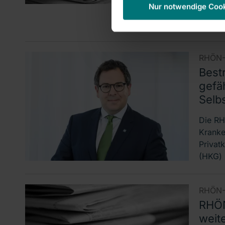
Bilanz
Nur notwendige Coo
entlas
Vorsta
RHÖN-
Best
gefä
Selb
Die RH
Kranke
Privat
(HKG) 
RHÖN-
RHÖN
weit