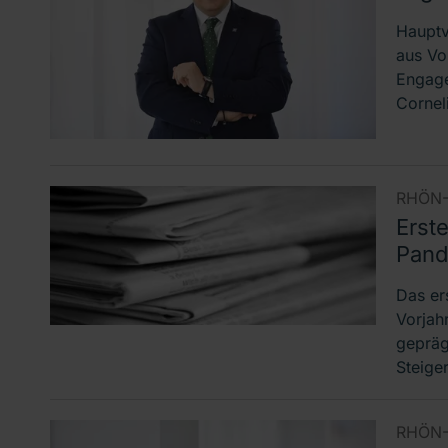
Hauptv
aus Vo
Engage
Cornel
RHÖN-
Erst
Pand
Das er
Vorjah
gepräg
Steige
RHÖN-