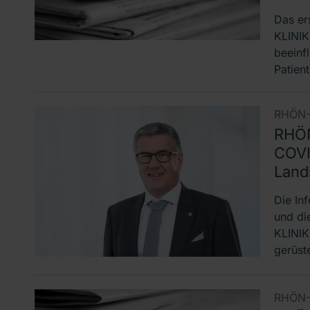
Das er
KLINIK
beeinf
Patien
RHÖN-
RHÖN
COVI
Land
Die In
und di
KLINIK
gerüst
RHÖN-