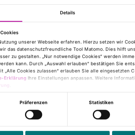
Details
KLINIKUM AG |
17.06.2021
-KLINIKUM AG zum Rekorddefizit der
 Cookies
tzlichen Krankenkassen
Nutzung unserer Webseite erfahren. Hierzu setzen wir Cook
m schon vor Wochen Gesundheitsminister Jens Spahn
wir das datenschutzfreundliche Tool Matomo. Dies hilft un
resseberichten einen Rekordzuschuss von 27 Mrd. Euro
sser zu gestalten. „Nur notwendige Cookies“ werden immer
setzlichen Krankenversicherung (GKV) für 2022 plante,
 werden kann. Durch „Auswahl erlauben“ bestätigen Sie en
en Defizite auszugleichen, haben sich…
t „Alle Cookies zulassen“ erlauben Sie alle eingesetzten 
e-Erklärung
Ihre Einstellungen anpassen. Weitere Informati
rung
.
KLINIKUM AG |
09.06.2021
Präferenzen
Statistiken
Ordentliche Hauptversammlung der RHÖN-
IKUM AG
ersammlung beschließt die Thesaurierung des