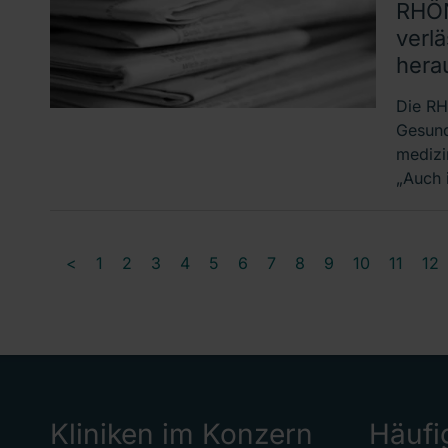
RHÖN
verl
hera
Die RH
Gesundh
medizi
„Auch 
<
1
2
3
4
5
6
7
8
9
10
11
12
Kliniken im Konzern
Häufi