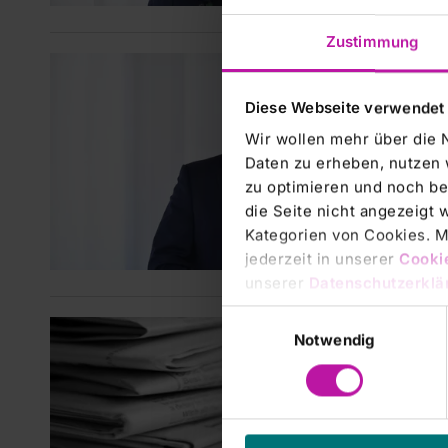
Zustimmung
RHÖN-
RHÖN
Diese Webseite verwendet
gese
Wir wollen mehr über die 
Nachde
Daten zu erheben, nutzen 
nach P
zu optimieren und noch be
zur ge
die Seite nicht angezeigt
um der
Kategorien von Cookies. Mi
jederzeit in unserer
Cooki
unserer
Datenschutzerklä
Einwilligungsauswahl
RHÖN-
Notwendig
33. 
KLIN
Hauptv