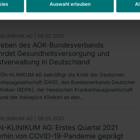
gewinns Mitglieder des Vorstands und des Aufsichtsrats
kies
Auswahl erlauben
Al
tet Marco Walker in den Aufsichtsrat gewählt Billigung des
ndsvergütungssystems Auf der…
KLINIKUM AG |
06.05.2021
reben des AOK-Bundesverbands
hrdet Gesundheitsversorgung und
stverwaltung in Deutschland
ÖN-KLINIKUM AG bekräftigt die Kritik der Deutschen
nhausgesellschaft (DKG), des Bundesverbands Deutscher
kliniken (BDPK), der Hessischen Krankenhausgesellschaft
und der Asklepios Kliniken an den…
KLINIKUM AG |
06.05.2021
-KLINIKUM AG: Erstes Quartal 2021
erhin von COVID-19-Pandemie geprägt