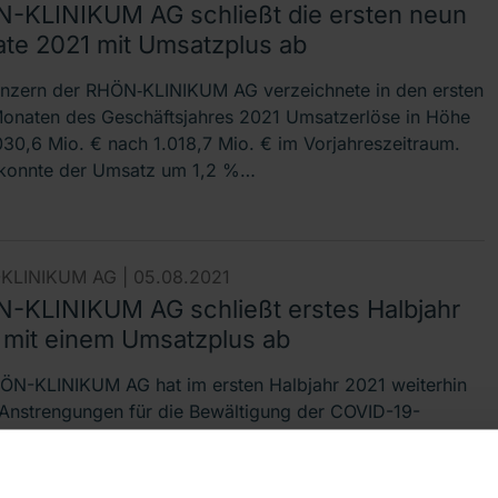
-KLINIKUM AG schließt die ersten neun
te 2021 mit Umsatzplus ab
nzern der RHÖN‐KLINIKUM AG verzeichnete in den ersten
onaten des Geschäftsjahres 2021 Umsatzerlöse in Höhe
030,6 Mio. € nach 1.018,7 Mio. € im Vorjahreszeitraum.
konnte der Umsatz um 1,2 %…
KLINIKUM AG |
05.08.2021
-KLINIKUM AG schließt erstes Halbjahr
 mit einem Umsatzplus ab
ÖN-KLINIKUM AG hat im ersten Halbjahr 2021 weiterhin
Anstrengungen für die Bewältigung der COVID-19-
ie unternommen. Dr. Christian Höftberger,
ndsvorsitzender der RHÖN-KLINIKUM AG, sagte: „Die…