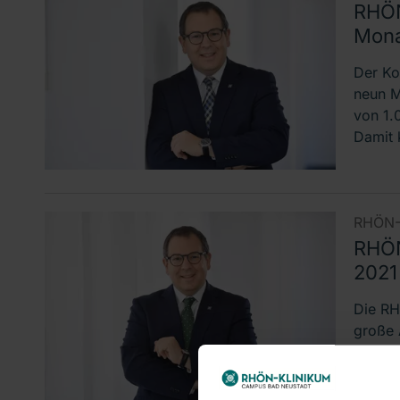
RHÖN
Mona
Der Ko
neun M
von 1.
Damit 
RHÖN-
RHÖN
2021
Die RH
große 
Pandem
Vorsta