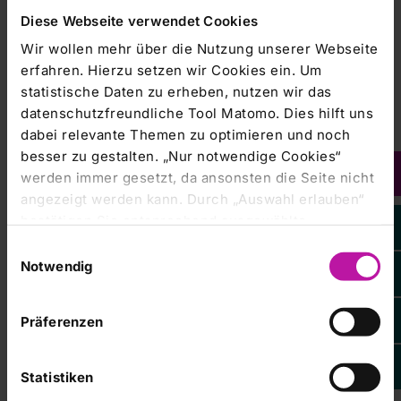
und aktuelle Therapien beim
Diese Webseite verwendet Cookies
Epilepsie-Symposium in Bad Neustadt
Wir wollen mehr über die Nutzung unserer Webseite
erfahren. Hierzu setzen wir Cookies ein. Um
statistische Daten zu erheben, nutzen wir das
RHÖN-KLINIKUM Campus Bad Neustadt
datenschutzfreundliche Tool Matomo. Dies hilft uns
19.03.2026
dabei relevante Themen zu optimieren und noch
12 Pflegefachkräfte starten ins
besser zu gestalten. „Nur notwendige Cookies“
werden immer gesetzt, da ansonsten die Seite nicht
Berufsleben – zwei
angezeigt werden kann. Durch „Auswahl erlauben“
Staatspreisträgerinnen ausgezeichnet
bestätigen Sie entsprechend ausgewählte
Kategorien von Cookies. Mit „Alle Cookies zulassen“
Einwilligungsauswahl
erlauben Sie alle eingesetzten Cookies. Sie können
Notwendig
RHÖN-KLINIKUM Campus Bad Neustadt
später jederzeit in unserer
Cookie-Erklärung
Ihre
06.03.2026
Einstellungen anpassen. Weitere Informationen
Präferenzen
RHÖN-KLINIKUM Campus Bad
finden Sie auch in unserer
Datenschutzerklärung
.
Neustadt präsentiert „Birds“ von
Statistiken
Walter Steinbeck