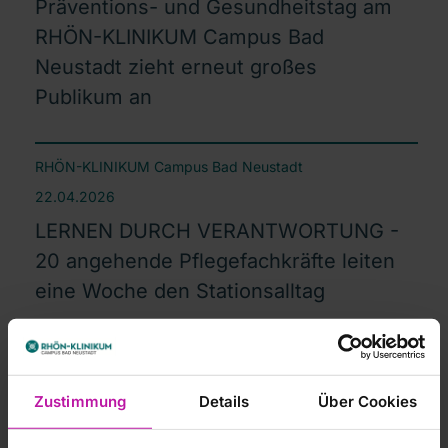
Präventions- und Gesundheitstag am
RHÖN-KLINIKUM Campus Bad
Neustadt zieht erneut großes
Publikum an
RHÖN-KLINIKUM Campus Bad Neustadt
22.04.2026
LERNEN DURCH VERANTWORTUNG -
20 angehende Pflegefachkräfte leiten
eine Woche den Stationsalltag
RHÖN-KLINIKUM Campus Bad Neustadt
15.04.2026
Zustimmung
Details
Über Cookies
Kurzschluss im Gehirn: Neues Wissen