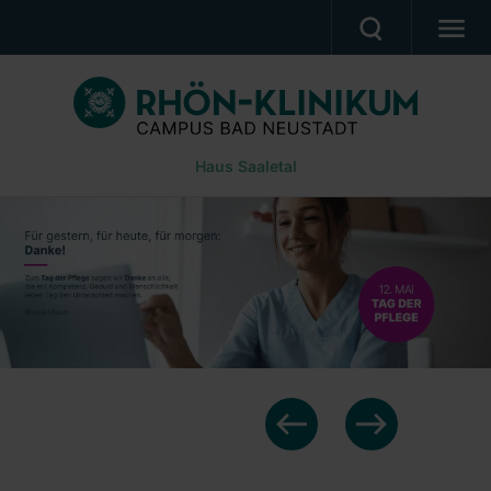
BEHANDLUNGSANGEBOT
PATIENTEN & ANGEHÖRIGE
Haus Saaletal
WUNSCH- & WAHLRECHT
BERUF & KARRIERE
PRESSE
ÜBER UNS
Ein Unternehmen der RHÖN-KLINIKUM AG