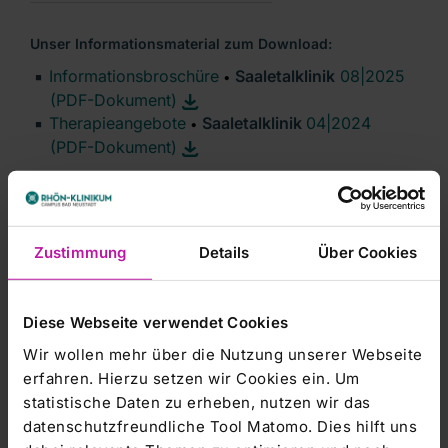
Unser Informationsmaterial zum Download:
Informationsbroschüre
Saaletalklinik
08|2025
•
(PDF-Dokument)
Therapieangebote
Saaletalklinik
04|2024
•
(PDF-Dokument)
Zustimmung
Details
Über Cookies
INTERVIEW
Diese Webseite verwendet Cookies
Im Interview – Chefärztin Dr. Stefanie Mutz-
Wir wollen mehr über die Nutzung unserer Webseite
Humrich und Rehabilitand Herr S.
erfahren. Hierzu setzen wir Cookies ein. Um
statistische Daten zu erheben, nutzen wir das
datenschutzfreundliche Tool Matomo. Dies hilft uns