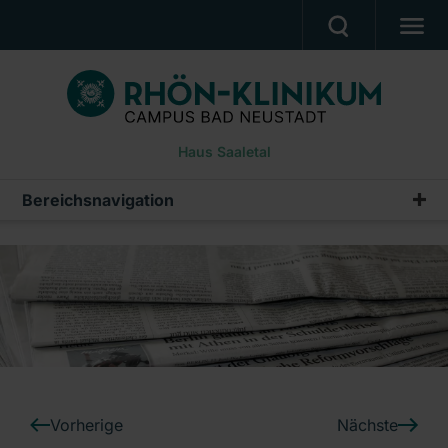
BEHANDLUNGSANGEBOT
PATIENTEN & ANGEHÖRIGE
Haus Saaletal
WUNSCH- & WAHLRECHT
BERUF & KARRIERE
Bereichsnavigation
Pressemeldungen
PRESSE
Archiv
ÜBER UNS
Ein Unternehmen der RHÖN-KLINIKUM AG
Vorherige
Nächste