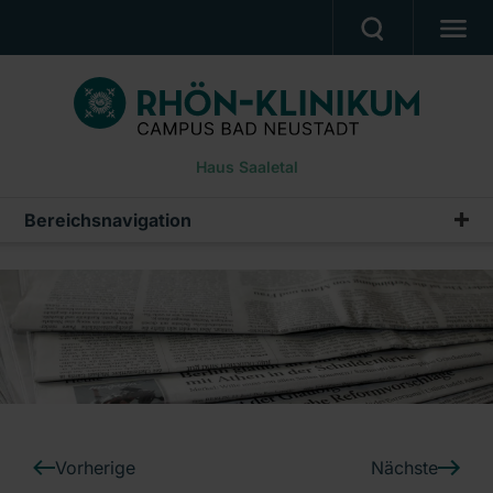
BEHANDLUNGSANGEBOT
PATIENTEN & ANGEHÖRIGE
Haus Saaletal
WUNSCH- & WAHLRECHT
BERUF & KARRIERE
Bereichsnavigation
Pressemeldungen
PRESSE
Archiv
ÜBER UNS
Ein Unternehmen der RHÖN-KLINIKUM AG
Vorherige
Nächste