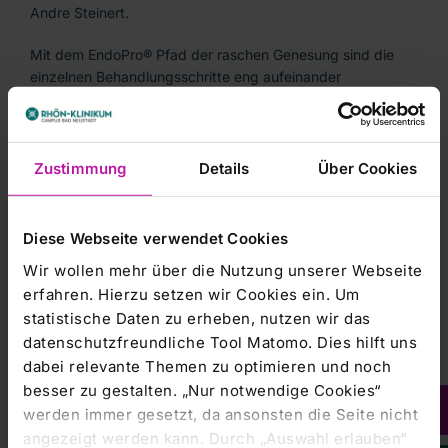
Andre Steinert.
Mit dem EndoPro® Pfad der raschen Genesung sind die
einzelnen Behandlungsschritte eng aufeinander
abgestimmt: So nimmt der RHÖN-KLINIKUM Campus Bad
Neustadt Patienten gut informiert und vorbereitet erst am
Tag der Operation stationär auf. Die Implantation des
Gelenkersatzes erfolgt besonders muskel- und
Zustimmung
Details
Über Cookies
weichteilschonend. Ausgewählte Narkoseverfahren und ein
abgestimmtes Schmerzmanagement ermöglichen es,
Patienten bereits am Operationstag zu mobilisieren. Ein
Diese Webseite verwendet Cookies
gezieltes physiotherapeutisches Übungsprogramm nach
Wir wollen mehr über die Nutzung unserer Webseite
der Operation und der schnelle Übergang in die Reha
erfahren. Hierzu setzen wir Cookies ein. Um
runden das Konzept ab.
statistische Daten zu erheben, nutzen wir das
Hintergrund dieses neuen Patientenprogrammes ist das
datenschutzfreundliche Tool Matomo. Dies hilft uns
wissenschaftlich anerkannte ERAS®-Konzept (Enhanced
dabei relevante Themen zu optimieren und noch
Recovery after Surgery), das in vielen europäischen
besser zu gestalten. „Nur notwendige Cookies“
Ländern bereits zum Standard-OP-Prozedere in der
werden immer gesetzt, da ansonsten die Seite nicht
Orthopädie gehört. Die sogenannten „evidenzbasierten
angezeigt werden kann. Durch „Auswahl erlauben“