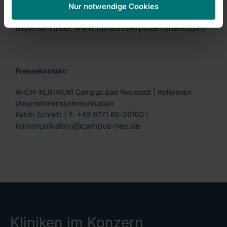
Nur notwendige Cookies
Weitere Informationen zum Pfad der raschen Genesung
www.bbraun.de/patientenendopro
finden sich unter:
Pressekontakt:
RHÖN-KLINIKUM Campus Bad Neustadt | Referentin
Unternehmenskommunikation
Katrin Schmitt | T. +49 9771 66-26100 |
kommunikation@campus-nes.de
Kliniken im Konzern