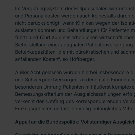
Im Vergütungssystem der Fallpauschalen war und ist
und Personalkosten werden auch keinesfalls durch
nicht berücksichtigt, wenn Kliniken wegen der Isolat
auslasten konnten und Behandlungen für Patienten m
führte und führt zu einer erheblichen wirtschaftliche
Sicherstellung einer adäquaten Patientenversorgung.
Bettenkapazitäten, die mit bürokratischen und sach
anfallenden Kosten“, so Höftberger.
Außer Acht gelassen wurden hierbei insbesondere die
und Schwerpunktversorger, zu denen alle Einricht
besonderen Umfang Patienten mit äußerst komplexen
Bemessungskriterium der Ausgleichszahlungen erfol
verkennt den Umfang des korrespondierenden Versor
Einzugsgebieten und ist ein völlig untaugliches Mitt
Appell an die Bundespolitik: V
ollständiger Ausgleic