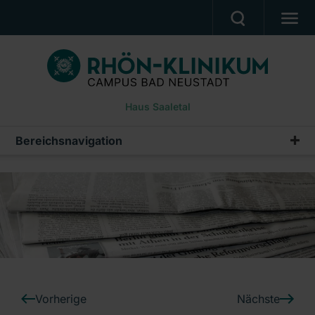
BEHANDLUNGSANGEBOT
PATIENTEN & ANGEHÖRIGE
Haus Saaletal
WUNSCH- & WAHLRECHT
BERUF & KARRIERE
Bereichsnavigation
Pressemeldungen
PRESSE
Archiv
ÜBER UNS
Ein Unternehmen der RHÖN-KLINIKUM AG
Vorherige
Nächste