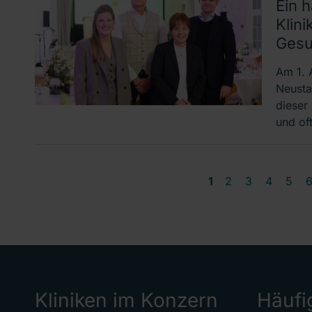
Ein 
Klini
Gesu
Am 1. 
Neustad
dieser
und oft
1
2
3
4
5
Kliniken im Konzern
Häufi