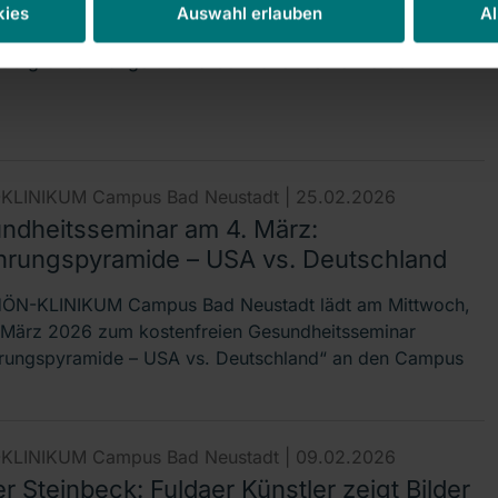
orin am RHÖN-KLINIKUM Campus Bad Neustadt, die
kies
Auswahl erlauben
Al
-Ausstellung des Fuldaer Künstlers Walter Steinbeck –
30 großformatige und farbenfrohe Werke werden…
KLINIKUM Campus Bad Neustadt |
25.02.2026
ndheitsseminar am 4. März:
hrungspyramide – USA vs. Deutschland
ÖN-KLINIKUM Campus Bad Neustadt lädt am Mittwoch,
 März 2026 zum kostenfreien Gesundheitsseminar
rungspyramide – USA vs. Deutschland“ an den Campus
KLINIKUM Campus Bad Neustadt |
09.02.2026
r Steinbeck: Fuldaer Künstler zeigt Bilder