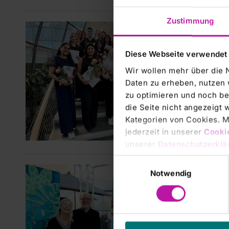
Zustimmung
RHÖN-
12 Pf
Diese Webseite verwendet
zwei
Wir wollen mehr über die 
Am RH
Daten zu erheben, nutzen 
Auszub
zu optimieren und noch be
Pflege
die Seite nicht angezeigt
feierl
Kategorien von Cookies. Mi
jederzeit in unserer
Cooki
unserer
Datenschutzerklä
Einwilligungsauswahl
RHÖN-
Notwendig
RHÖN
präse
Am Mit