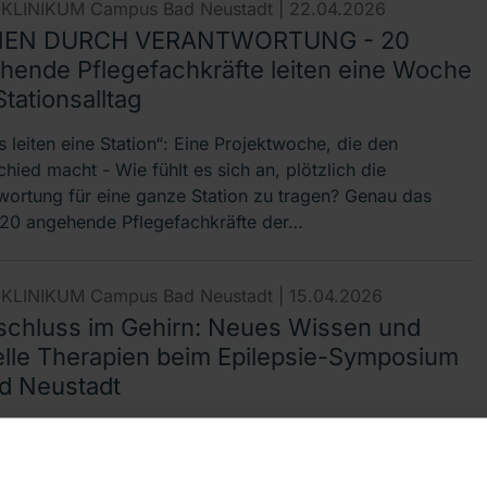
KLINIKUM Campus Bad Neustadt |
22.04.2026
NEN DURCH VERANTWORTUNG - 20
hende Pflegefachkräfte leiten eine Woche
tationsalltag
 leiten eine Station“: Eine Projektwoche, die den
hied macht - Wie fühlt es sich an, plötzlich die
wortung für eine ganze Station zu tragen? Genau das
20 angehende Pflegefachkräfte der…
KLINIKUM Campus Bad Neustadt |
15.04.2026
schluss im Gehirn: Neues Wissen und
elle Therapien beim Epilepsie-Symposium
ad Neustadt
cke in Diagnostik, medikamentöse Behandlung und
tipps bei Epilepsie