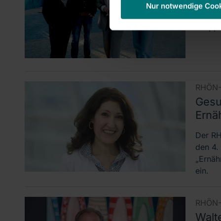
Direkt
Nur notwendige Coo
Bilder
knapp 
RHÖN-
Gesu
Ernä
Der RH
den 4.
„Ernäh
ein.
RHÖN-
Walte