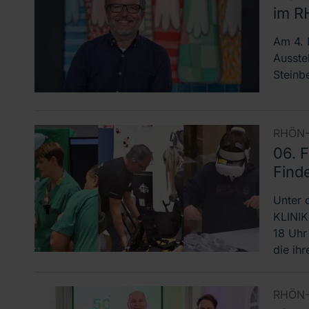
im R
Am 4. 
Ausste
Steinb
RHÖN-
06. 
Find
Unter 
KLINIK
18 Uhr 
die ih
RHÖN-