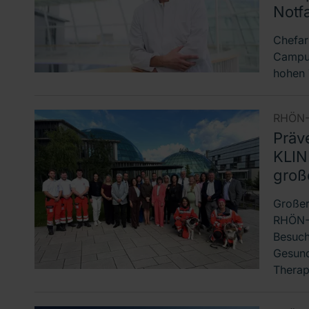
Notfa
Chefar
Campus
hohen 
RHÖN-
Präv
KLIN
groß
Großer
RHÖN-K
Besuch
Gesund
Thera