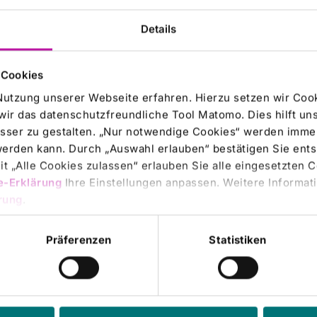
Details
KLINIKUM Campus Bad Neustadt |
19.03.2026
legefachkräfte starten ins Berufsleben –
 Cookies
 Staatspreisträgerinnen ausgezeichnet
Nutzung unserer Webseite erfahren. Hierzu setzen wir Cook
ÖN-KLINIKUM Campus Bad Neustadt haben zwölf
wir das datenschutzfreundliche Tool Matomo. Dies hilft un
ildende ihre Ausbildung zur Pflegefachfrau bzw. zum
sser zu gestalten. „Nur notwendige Cookies“ werden immer
fachmann erfolgreich abgeschlossen. Im Rahmen einer
 werden kann. Durch „Auswahl erlauben“ bestätigen Sie en
ichen Veranstaltung nahmen sie in der vergangenen…
t „Alle Cookies zulassen“ erlauben Sie alle eingesetzten 
e-Erklärung
Ihre Einstellungen anpassen. Weitere Informati
rung
.
KLINIKUM Campus Bad Neustadt |
06.03.2026
Präferenzen
Statistiken
-KLINIKUM Campus Bad Neustadt
ntiert „Birds“ von Walter Steinbeck
twoch eröffnete Hannah Gilles, Geschäftsführende