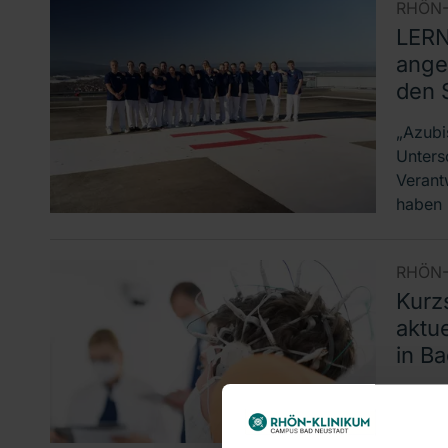
RHÖN-
LER
ange
den S
„Azubis
Untersc
Verant
haben 
RHÖN-
Kurz
aktu
in B
Einbli
Alltags