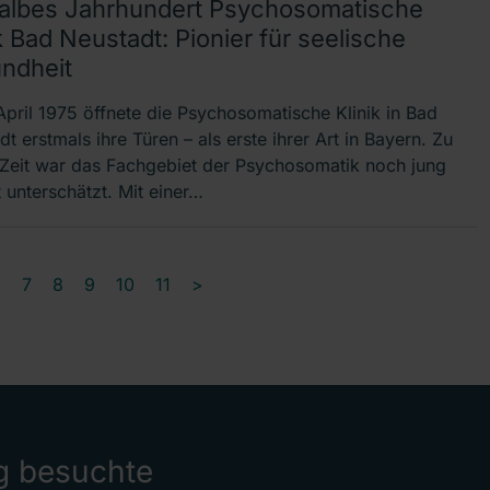
halbes Jahrhundert Psychosomatische
k Bad Neustadt: Pionier für seelische
ndheit
April 1975 öffnete die Psychosomatische Klinik in Bad
t erstmals ihre Türen – als erste ihrer Art in Bayern. Zu
 Zeit war das Fachgebiet der Psychosomatik noch jung
 unterschätzt. Mit einer…
6
7
8
9
10
11
>
g besuchte