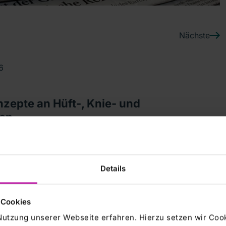
Nächste
6
zepte an Hüft-, Knie- und
ren
Montag, den 23. März 2026 zum kostenfreien
lle Konzepte an Hüft-, Knie- und Schultergelenk“ in
Details
ft- und Kniegelenk, beeinträchtigen die Lebensqualität
 Cookies
ien die Beschwerden nicht ausreichend, kann ein
se – helfen“, erklärt Prof. Dr. Andre Steinert, Chefarzt
Nutzung unserer Webseite erfahren. Hierzu setzen wir Cook