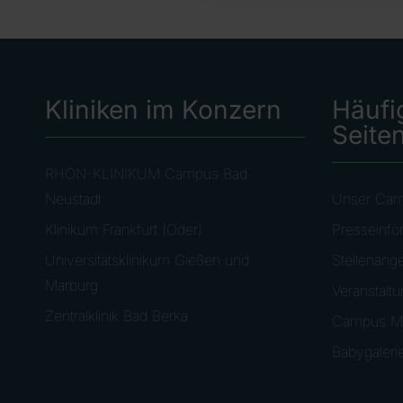
Kliniken im Konzern
Häufi
Seite
RHÖN-KLINIKUM Campus Bad
Neustadt
Unser Ca
Klinikum Frankfurt (Oder)
Presseinfo
Universitätsklinikum Gießen und
Stellenang
Marburg
Veranstalt
Zentralklinik Bad Berka
Campus M
Babygaleri