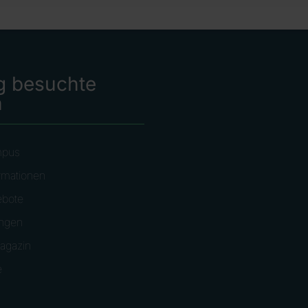
g besuchte
n
mpus
rmationen
ebote
ungen
agazin
e