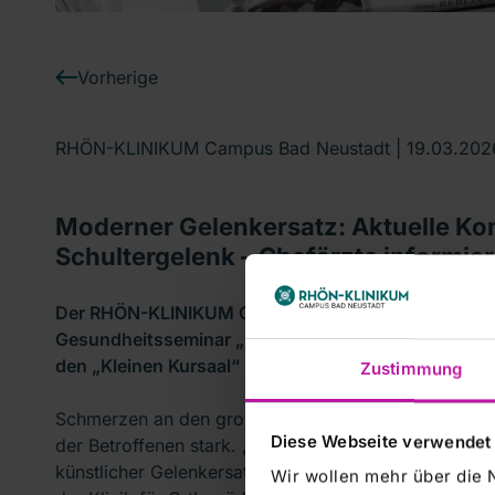
Vorherige
RHÖN-KLINIKUM Campus Bad Neustadt |
19.03.202
Moderner Gelenkersatz: Aktuelle Kon
Schultergelenk – Chefärzte informie
Der RHÖN-KLINIKUM Campus Bad Neustadt lädt am 
Gesundheitsseminar „Moderner Gelenkersatz – Aktue
den „Kleinen Kursaal“ nach Bad Königshofen ein.
Zustimmung
Schmerzen an den großen Gelenken, wie Schulter-, Hü
Diese Webseite verwendet
der Betroffenen stark. „Lindern konservative Therap
künstlicher Gelenkersatz – eine sogenannte Endoprothe
Wir wollen mehr über die 