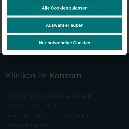
RHÖN-KLINIKUM Campus Bad Neustadt |
Alle Cookies zulassen
Unternehmenskommunikation
Katrin Schmitt | T. +49 9771 66-26100
kommunikation@campus-nes.de
|
Auswahl erlauben
Nur notwendige Cookies
Kliniken im Konzern
RHÖN-KLINIKUM Campus Bad Neustadt
Klinikum Frankfurt (Oder)
Universitätsklinikum Gießen und Marburg
Zentralklinik Bad Berka