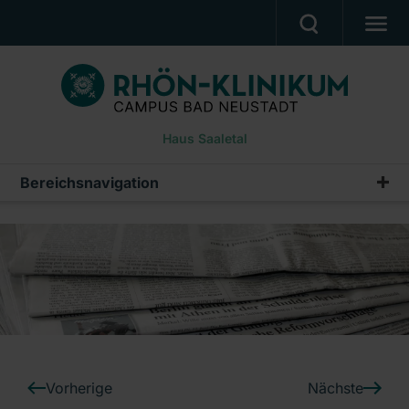
BEHANDLUNGSANGEBOT
PATIENTEN & ANGEHÖRIGE
Haus Saaletal
WUNSCH- & WAHLRECHT
BERUF & KARRIERE
Bereichsnavigation
Pressemeldungen
PRESSE
Archiv
ÜBER UNS
Ein Unternehmen der RHÖN-KLINIKUM AG
Vorherige
Nächste